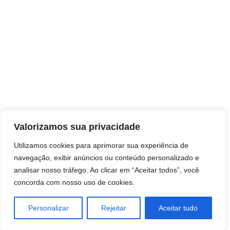
Direitos autorais © 2026 Pai Ricardo
Valorizamos sua privacidade
Consultas e trabalhos espirituais
Utilizamos cookies para aprimorar sua experiência de
navegação, exibir anúncios ou conteúdo personalizado e
Brasil - Santa Catarina - São José
analisar nosso tráfego. Ao clicar em “Aceitar todos”, você
concorda com nosso uso de cookies.
Personalizar
Rejeitar
Aceitar tudo