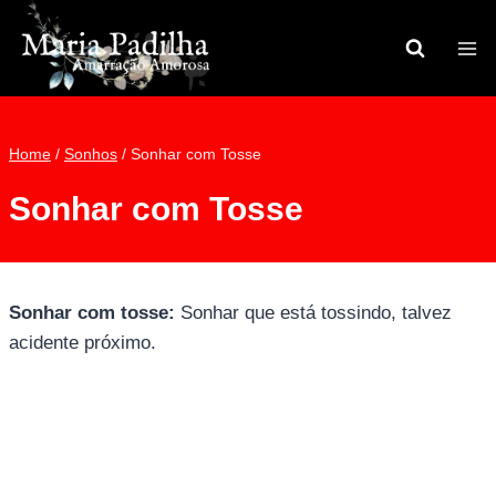
Pular
para
o
Conteúdo
Home
/
Sonhos
/
Sonhar com Tosse
Sonhar com Tosse
Sonhar com tosse:
Sonhar que está tossindo, talvez
acidente próximo.